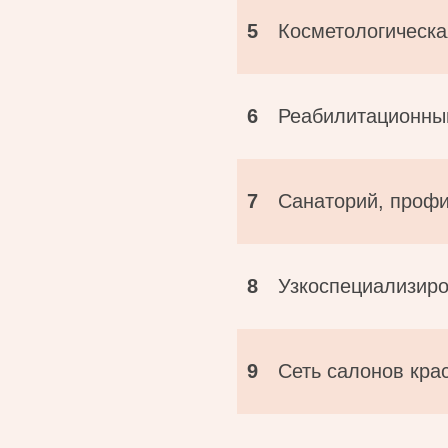
5
Косметологическа
6
Реабилитационны
7
Санаторий, профи
8
Узкоспециализиро
9
Сеть салонов кра