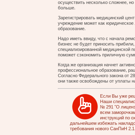
осуществить несколько сложнее, но 
больше.
Зарегистрировать медицинский цент
учреждение может как юридическое 
образование.
Надо иметь ввиду, что с начала ре
бизнес не будет приносить прибили,
специализированной медицинской по
поможет сэкономить приличную сумм
Когда же организация начнет активн
профессиональное образование, ра
Согласно Федерального закона от 28
они также освобождены от уплаты н
Если Вы уже реш
Наши специалис
№ 291 "О лиценз
всем заморочкам
инструкций по о
дальнейшем избежать накладок
требования нового СанПиН 2.1.