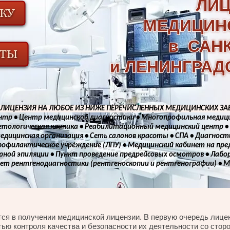
ЛИ
МЕДИЦИН
в САН
и ЛЕНИНГРАД
Я ЛИЦЕНЗИЯ НА ЛЮБОЕ ИЗ НИЖЕ ПЕРЕЧИСЛЕННЫХ МЕДИЦИНСКИХ З
нтр • Центр медицинской диагностики • Многопрофильная медици
етологическая клиника • Реабилитационный медицинский центр •
едицинская организация • Сеть салонов красоты • СПА • Диагнос
рофилактическое учреждение (ЛПУ) • Медицинский кабинет на пре
ерной эпиляции • Пункт проведение предрейсовых осмотров • Лаб
нет рентгенодиагностики (рентгеноскопии и рентгенографии) • М
ся в получении медицинской лицензии. В первую очередь лице
ью контроля качества и безопасности их деятельности со сторо