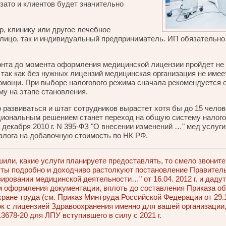
зато и клиентов будет значительно
р, клинику или другое лечебное
лицо, так и индивидуальный предприниматель. ИП обязательн
монта до момента оформления медицинской лицензии пройдет не 
 так как без нужных лицензий медицинская организация не име
мощи. При выборе налогового режима сначала рекомендуется о
у на этапе становления.
о развиваться и штат сотрудников вырастет хотя бы до 15 челов
циональным решением станет переход на общую систему налог
 декабря 2010 г. N 395-ФЗ "О внесении изменений …" мед услуг
алога на добавочную стоимость по НК РФ.
или, какие услуги планируете предоставлять, то смело звоните
ты подробно и доходчиво растолкуют постановление Правител
ировании медицинской деятельности…" от 16.04. 2012 г. и даду
 оформления документации, вплоть до составления Приказа об
хране труда (см. Приказ Минтруда Российской Федерации от 29.
 с лицензией Здравоохранения именно для вашей организации,
3678-20 для ЛПУ вступившего в силу с 2021 г.